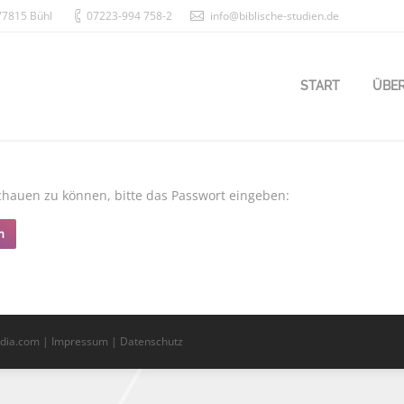
 77815 Bühl
07223-994 758-2
info@biblische-studien.de
START
ÜBE
schauen zu können, bitte das Passwort eingeben:
edia.com |
Impressum | Datenschutz