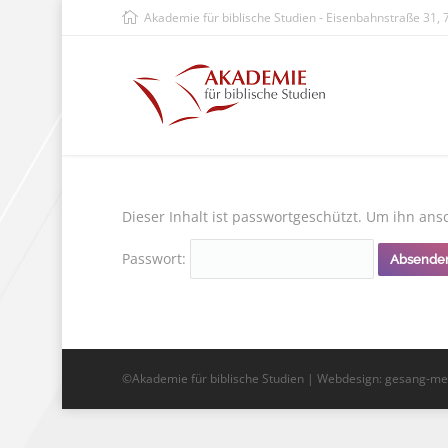
Akademie für biblische Studien - Eisenbahnstraße 31,
Dieser Inhalt ist passwortgeschützt. Um ihn an
Passwort:
©Akademie für biblische Studien |
Webdesign
: gesang-m