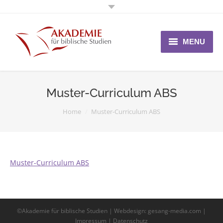
MENU
Start
Muster-Curriculum ABS
Über uns
You are here:
Home
Muster-Curriculum ABS
FAQ
Bewerbung
Kontakt
Muster-Curriculum ABS
©Akademie für biblische Studien |
Webdesign
: gesang-media.com |
Impressum | Datenschutz